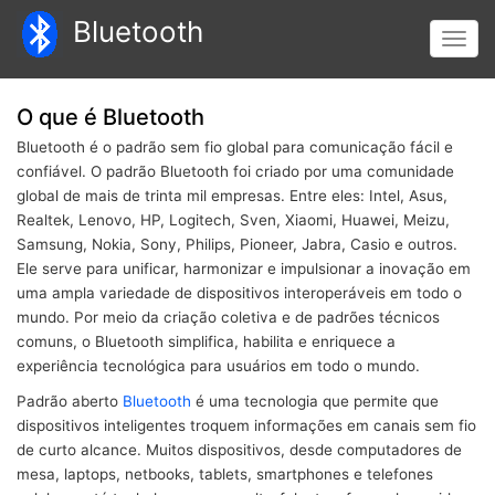
Passar
Bluetooth
para
Toggl
o
navig
conteúdo
principal
O que é Bluetooth
Bluetooth é o padrão sem fio global para comunicação fácil e
confiável. O padrão Bluetooth foi criado por uma comunidade
global de mais de trinta mil empresas. Entre eles: Intel, Asus,
Realtek, Lenovo, HP, Logitech, Sven, Xiaomi, Huawei, Meizu,
Samsung, Nokia, Sony, Philips, Pioneer, Jabra, Casio e outros.
Ele serve para unificar, harmonizar e impulsionar a inovação em
uma ampla variedade de dispositivos interoperáveis ​​em todo o
mundo. Por meio da criação coletiva e de padrões técnicos
comuns, o Bluetooth simplifica, habilita e enriquece a
experiência tecnológica para usuários em todo o mundo.
Padrão aberto
Bluetooth
é uma tecnologia que permite que
dispositivos inteligentes troquem informações em canais sem fio
de curto alcance. Muitos dispositivos, desde computadores de
mesa, laptops, netbooks, tablets, smartphones e telefones