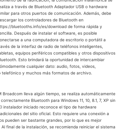
omento de la fabricación, la comunicación inalámbrica se
ealiza a través de Bluetooth Adaptador USB o hardware
imilar para otros puertos de comunicación. Además, debe
escargar los controladores de Bluetooth en
ttps://bluetooths.info/es/download de forma rápida y
encilla. Después de instalar el software, es posible
onectarse a una computadora de escritorio o portátil a
ravés de la interfaz de radio de teléfonos inteligentes,
abletas, equipos periféricos compatibles y otros dispositivos
luetooth. Esto brindará la oportunidad de intercambiar
ómodamente cualquier dato: audio, fotos, videos,
o telefónico y muchos más formatos de archivo.
M Broadcom lleva algún tiempo, se realiza automáticamente
orrectamente Bluetooth para Windows 11, 10, 8.1, 7, XP sin
l instalador iniciado reconoce el tipo de hardware
dicionales del sitio oficial. Esto requiere una conexión a
vos pueden ser bastante grandes, por lo que es mejor
l final de la instalación, se recomienda reiniciar el sistema