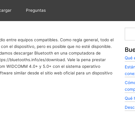
cargar
Preguntas
Busc
dio entre equipos compatibles. Como regla general, todo el
 con el dispositivo, pero es posible que no esté disponible.
Bue
mendamos descargar Bluetooth en una computadora de
Qué 
https://bluetooths.info/es/download. Vale la pena prestar
dcom WIDCOMM 4.0+ y 5.0+ con el sistema operativo
Están
ware similar desde el sitio web oficial para un dispositivo
conex
Cómo
compu
Qué h
Desc