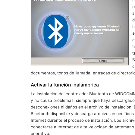
m
r
s
d
h
s
c
t
t
B
c
documentos, tonos de llamada, entradas de directori
Activar la función inalámbrica
La instalación del controlador Bluetooth de WIDCOM
y no causa problemas, siempre que haya descargado c
desconexiones ni daños en el archivo de instalación. E
Bluetooth disponible y descarga archivos específicos a
Internet durante el proceso de instalación. Los archi
conectarse a Internet de alta velocidad de antemano. A
operativo.