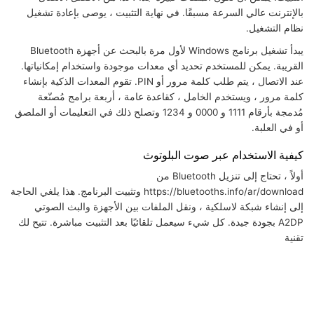
بالإنترنت عالي السرعة مسبقًا. في نهاية التثبيت ، يوصى بإعادة تشغيل
نظام التشغيل.
يبدأ تشغيل برنامج Windows لأول مرة بالبحث عن أجهزة Bluetooth
القريبة. يمكن للمستخدم تحديد أي معدات موجودة واستخدام إمكانياتها.
عند الاتصال ، يتم طلب كلمة مرور أو PIN. تقوم المعدات الذكية بإنشاء
كلمة مرور ، ويستخدم الخامل ، كقاعدة عامة ، أربعة برامج مُصنّعة
مُدمجة بأرقام 1111 و 0000 و 1234 وتصلح ذلك في التعليمات أو الملصق
أو في العلبة.
كيفية الاستخدام عبر صوت البلوتوث
أولاً ، تحتاج إلى تنزيل Bluetooth من
https://bluetooths.info/ar/download وتثبيت البرنامج. هذا يلغي الحاجة
إلى إنشاء شبكة لاسلكية ، ونقل الملفات بين الأجهزة والبث الصوتي
A2DP بجودة جيدة. كل شيء سيعمل تلقائيًا بعد التثبيت مباشرة. تتيح لك
تقنية