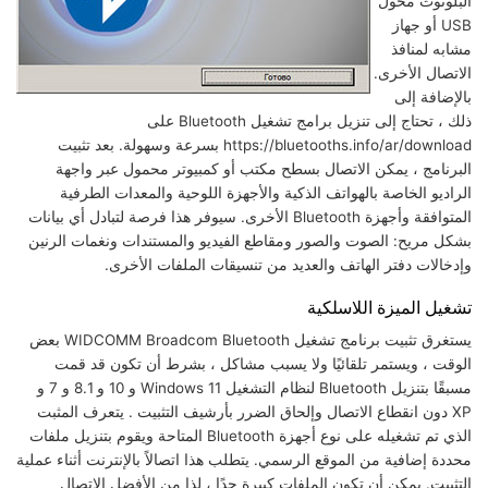
البلوتوث محول
USB أو جهاز
مشابه لمنافذ
الاتصال الأخرى.
بالإضافة إلى
ذلك ، تحتاج إلى تنزيل برامج تشغيل Bluetooth على
https://bluetooths.info/ar/download بسرعة وسهولة. بعد تثبيت
البرنامج ، يمكن الاتصال بسطح مكتب أو كمبيوتر محمول عبر واجهة
الراديو الخاصة بالهواتف الذكية والأجهزة اللوحية والمعدات الطرفية
المتوافقة وأجهزة Bluetooth الأخرى. سيوفر هذا فرصة لتبادل أي بيانات
بشكل مريح: الصوت والصور ومقاطع الفيديو والمستندات ونغمات الرنين
وإدخالات دفتر الهاتف والعديد من تنسيقات الملفات الأخرى.
تشغيل الميزة اللاسلكية
يستغرق تثبيت برنامج تشغيل WIDCOMM Broadcom Bluetooth بعض
الوقت ، ويستمر تلقائيًا ولا يسبب مشاكل ، بشرط أن تكون قد قمت
مسبقًا بتنزيل Bluetooth لنظام التشغيل Windows 11 و 10 و 8.1 و 7 و
XP دون انقطاع الاتصال وإلحاق الضرر بأرشيف التثبيت . يتعرف المثبت
الذي تم تشغيله على نوع أجهزة Bluetooth المتاحة ويقوم بتنزيل ملفات
محددة إضافية من الموقع الرسمي. يتطلب هذا اتصالاً بالإنترنت أثناء عملية
التثبيت. يمكن أن تكون الملفات كبيرة جدًا ، لذا من الأفضل الاتصال