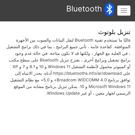
تجاوز
Bluetooth
إلى
Toggle
المحتوى
navigation
الرئيسي
تنزيل بلوتوث
غالبًا ما تستخدم تقنية Bluetooth لنقل البيانات والصوت بين الأجهزة
المتوافقة. كقاعدة عامة ، تأتي جميع البرامج ، بما في ذلك برامج التشغيل
، في العلبة مع الجهاز ، ولكنها قد لا تكون متاحة. في حالة عدم وجود
برامج تشغيل وبرامج أخرى ، نقترح تنزيل Bluetooth على سطح مكتب
أو كمبيوتر محمول لأنظمة التشغيل Windows 11 و 10 و 8.1 و 7 و XP
على https://bluetooths.info/ar/download أدناه. يجدر الانتباه إلى
توافق برنامج Broadcom WIDCOMM 4.0+ و 5.0+ مع نظام التشغيل
Microsoft Windows 11 و 10. يمكن تنزيل برنامج مشابه من الموقع
الرسمي لجهاز معين ، أو عبر Windows Update.