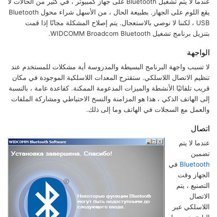
عندما لا يتم تشغيل Bluetooth على جهاز كمبيوتر ، في كثير من الحالات لا
يقع اللوم على الجهاز. بطبيعة الحال ، من الأسهل شراء محول Bluetooth
USB ، لكننا لا نوصي بالاستعجال. يتم إصلاح المشكلة مجانًا إذا قمت
بتنزيل برنامج تشغيل WIDCOMM Broadcom Bluetooth.
الواجهة
لا تسبب واجهة البرنامج البسيطة والمدروسة أية مشكلات للمستخدم عند
تنظيم الاتصال اللاسلكي. ستقترح المعدات اللاسلكية الموجودة في مكان
قريب تلقائيًا الأنشطة والميزات المدعومة الممكنة. كقاعدة عامة ، بالنسبة
إلى الهاتف الذكي ، هذا هو المزامنة والنسخ الاحتياطي ومشاركة الملفات
والعمل مع السجلات في الهاتف وما إلى ذلك.
اتصال
عندما لا يتم
تضمين
Bluetooth
في
الجهاز وقت
التصنيع ، يتم
الاتصال
اللاسلكي عبر