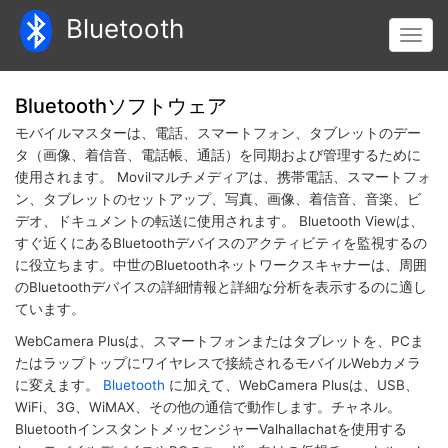
メ
Bluetooth
イ
Toggl
ン
navig
コ
ン
Bluetoothソフトウェア
テ
モバイルマスターは、電話、スマートフォン、タブレットのデー
ン
タ（画像、着信音、電話帳、通話）を同期および管理するために
ツ
使用されます。 Movilマルチメディアは、携帯電話、スマートフォ
に
ン、タブレットのセットアップ、写真、画像、着信音、音楽、ビ
移
デオ、ドキュメントの転送に使用されます。 Bluetooth Viewは、
動
すぐ近くにあるBluetoothデバイスのアクティビティを監視するの
に役立ちます。中世のBluetoothネットワークスキャナーは、周囲
のBluetoothデバイスの詳細情報と詳細な分析を表示するのに適し
ています。
WebCamera Plusは、スマートフォンまたはタブレットを、PCま
たはラップトップにワイヤレスで接続されるモバイルWebカメラ
に変えます。
Bluetooth
に加えて、WebCamera Plusは、USB、
WiFi、3G、WiMAX、その他の通信で動作します。チャネル。
BluetoothインスタントメッセンジャーValhallachatを使用する