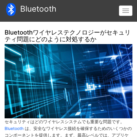
メ
Bluetooth
イ
Toggl
ン
navig
コ
ン
Bluetoothワイヤレステクノロジーがセキュリ
テ
ティ問題にどのように対処するか
ン
ツ
に
移
動
セキュリティはどのワイヤレスシステムでも重要な問題です。
Bluetooth
は、安全なワイヤレス接続を確保するためのいくつかの
コンポーネントを提供します。まず、最高レベルでは、アプリケ