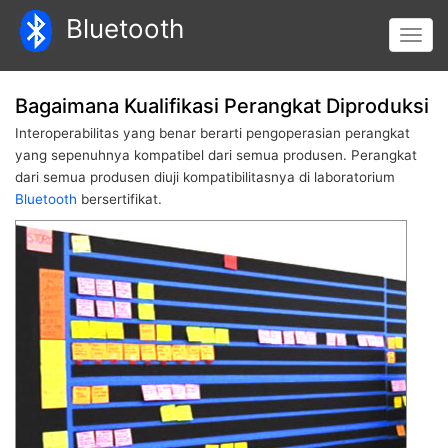
Lompat
Bluetooth
ke
Toggl
isi
navig
utama
Bagaimana Kualifikasi Perangkat Diproduksi
Interoperabilitas yang benar berarti pengoperasian perangkat
yang sepenuhnya kompatibel dari semua produsen. Perangkat
dari semua produsen diuji kompatibilitasnya di laboratorium
Bluetooth
bersertifikat.